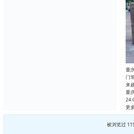
重
门
来
重
24-
更
被浏览过 11