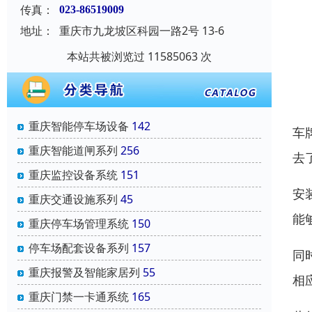
传真：
023-86519009
地址：
重庆市九龙坡区科园一路2号 13-6
本站共被浏览过 11585063 次
重庆智能停车场设备
142
车
重庆智能道闸系列
256
去
重庆监控设备系统
151
安
重庆交通设施系列
45
能
重庆停车场管理系统
150
停车场配套设备系列
157
同
重庆报警及智能家居列
55
相
重庆门禁一卡通系统
165