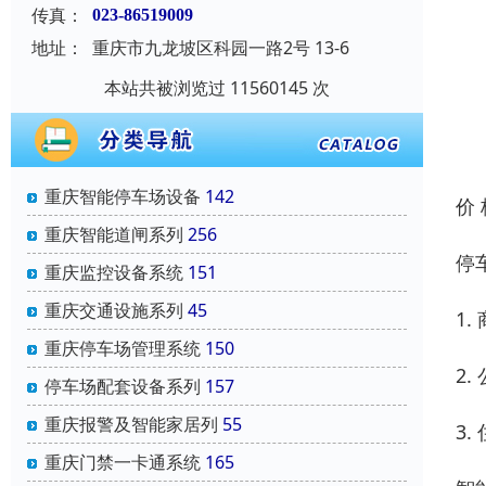
传真：
023-86519009
地址：
重庆市九龙坡区科园一路2号 13-6
本站共被浏览过 11560145 次
重庆智能停车场设备
142
价
重庆智能道闸系列
256
停
重庆监控设备系统
151
重庆交通设施系列
45
1
重庆停车场管理系统
150
2
停车场配套设备系列
157
重庆报警及智能家居列
55
3
重庆门禁一卡通系统
165