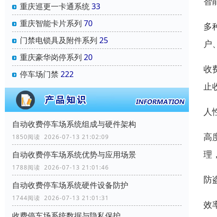
智
重庆巡更一卡通系统
33
重庆智能卡片系列
70
多
门禁电锁具及附件系列
25
户
重庆豪华岗停系列
20
收
停车场门禁
222
止
人
自动收费停车场系统组成与硬件架构
高
1850阅读 2026-07-13 21:02:09
理
自动收费停车场系统优势与应用场景
1788阅读 2026-07-13 21:01:46
防
自动收费停车场系统硬件设备防护
1744阅读 2026-07-13 21:01:31
效
收费停车场系统数据与隐私保护