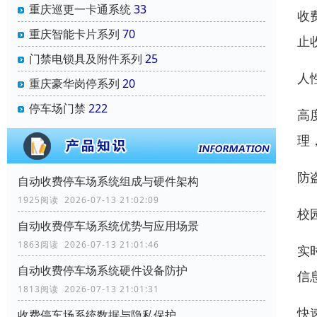
重庆巡更一卡通系统
33
收
重庆智能卡片系列
70
止
门禁电锁具及附件系列
25
人
重庆豪华岗停系列
20
停车场门禁
222
高
理
防
自动收费停车场系统组成与硬件架构
1925阅读 2026-07-13 21:02:09
校
自动收费停车场系统优势与应用场景
1863阅读 2026-07-13 21:01:46
实
自动收费停车场系统硬件设备防护
信
1813阅读 2026-07-13 21:01:31
快
收费停车场系统数据与隐私保护