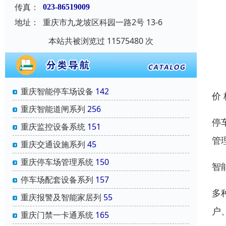
传真：
023-86519009
地址：
重庆市九龙坡区科园一路2号 13-6
本站共被浏览过 11575480 次
重庆智能停车场设备
142
价
重庆智能道闸系列
256
停
重庆监控设备系统
151
管
重庆交通设施系列
45
重庆停车场管理系统
150
智
停车场配套设备系列
157
多
重庆报警及智能家居列
55
户
重庆门禁一卡通系统
165