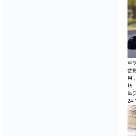
重
数
用
场
重
24-